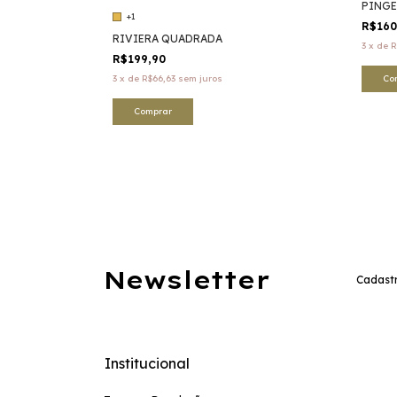
PINGE
+1
R$16
RIVIERA QUADRADA
3
x
de
R
R$199,90
Co
3
x
de
R$66,63
sem juros
Comprar
Newsletter
Cadastr
Institucional