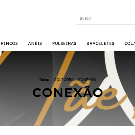
BRINCOS
ANÉIS
PULSEIRAS
BRACELETES
COL
Início
.
COLEÇÕES
.
CONEXÃO
CONEXÃO