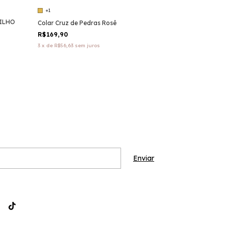
+1
ILHO
Colar Cruz de Pedras Rosê
R$169,90
3
x
de
R$56,63
sem juros