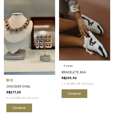
3 cores
BRACELETE ASA
R$259,90
5
x
de
R$51,98
sem juros
CHOCKER OVAL
R$277,00
Comprar
5
x
de
R$55,40
sem juros
Comprar