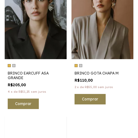
BRINCO EARCUFF ASA
BRINCO GOTA CHAPA M
GRANDE
R$110,00
R$205,00
2
x
de
R$55,00
sem juros
4
x
de
R$51,25
sem juros
Comprar
Comprar