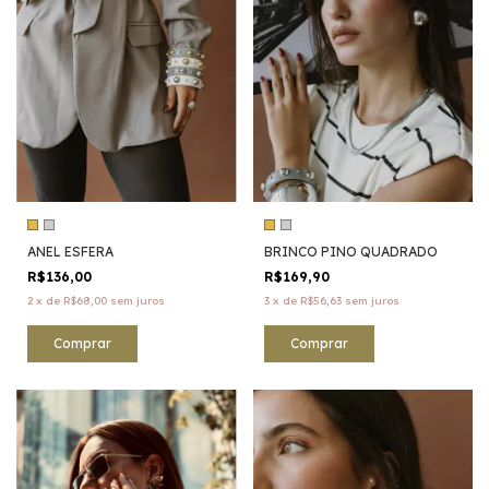
ANEL ESFERA
BRINCO PINO QUADRADO
R$136,00
R$169,90
2
x
de
R$68,00
sem juros
3
x
de
R$56,63
sem juros
Comprar
Comprar