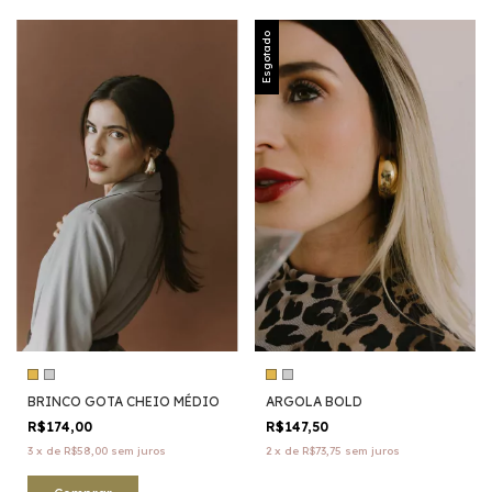
Esgotado
BRINCO GOTA CHEIO MÉDIO
ARGOLA BOLD
R$174,00
R$147,50
3
x
de
R$58,00
sem juros
2
x
de
R$73,75
sem juros