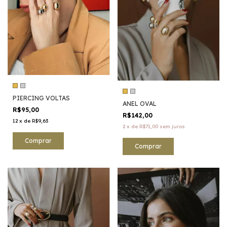
PIERCING VOLTAS
ANEL OVAL
R$95,00
R$142,00
12
x
de
R$9,63
2
x
de
R$71,00
sem juros
Comprar
Comprar