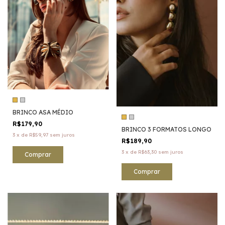
BRINCO ASA MÉDIO
R$179,90
BRINCO 3 FORMATOS LONGO
3
x
de
R$59,97
sem juros
R$189,90
3
x
de
R$63,30
sem juros
Comprar
Comprar